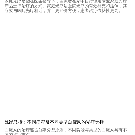
家庭光疗是指在医生指导下，由患者在家中自行使用专业家庭光疗
产品进行治疗的方式。家庭光疗是医院光疗的有效补充和延伸，其
疗效与医院光疗相近，并且更经济方便，患者治疗依从性更高。
陈崑教授：不同病程及不同类型白癜风的光疗选择
白癜风的治疗遵循分期分型原则，不同阶段与类型的白癜风具有不
同的治疗重点。