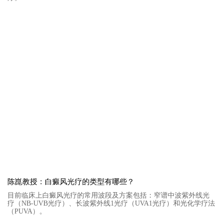
陈崑教授：白癜风光疗的类型有哪些？
目前临床上白癜风光疗的常用波段及方案包括：窄谱中波紫外线光
疗（NB-UVB光疗）、长波紫外线1光疗（UVA1光疗）和光化学疗法
（PUVA）。