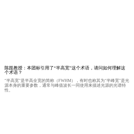
陈崑教授：本团标引用了“半高宽”这个术语，请问如何理解这
个术语？
“半高宽”是半高全宽的简称（FWHM），有时也称其为“半峰宽”是光
源本身的重要参数，通常与峰值波长一同使用来描述光源的光谱特
性。