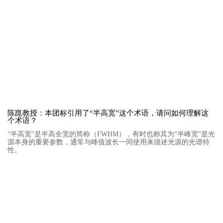
陈崑教授：本团标引用了“半高宽”这个术语，请问如何理解这
个术语？
“半高宽”是半高全宽的简称（FWHM），有时也称其为“半峰宽”是光
源本身的重要参数，通常与峰值波长一同使用来描述光源的光谱特
性。