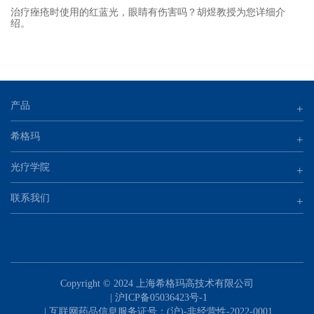
治疗痤疮时使用的红蓝光，眼睛有伤害吗？胡煜教授为您详细介
绍。
产品
+
希格玛
+
光疗学院
+
联系我们
+
Copyright © 2024 上海希格玛高技术有限公司
|
沪ICP备05036423号-1
| 互联网药品信息服务证号：(沪)-非经营性-2022-0001