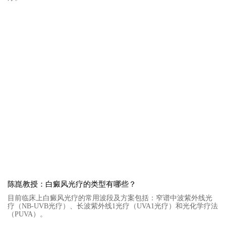
陈崑教授：白癜风光疗的类型有哪些？
目前临床上白癜风光疗的常用波段及方案包括：窄谱中波紫外线光
疗（NB-UVB光疗）、长波紫外线1光疗（UVA1光疗）和光化学疗法
（PUVA）。